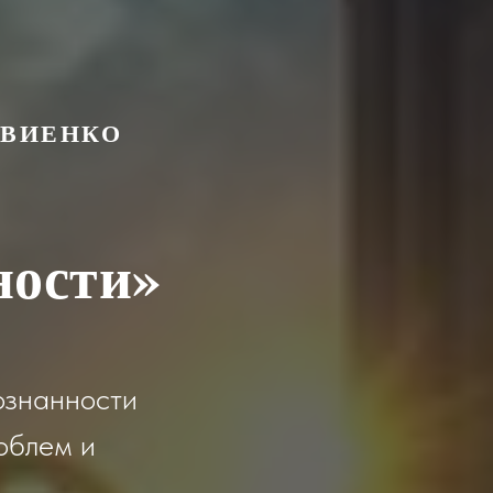
ТВИЕНКО
ности
»
ознанности
облем и